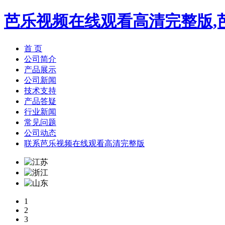
芭乐视频在线观看高清完整版,芭
首 页
公司简介
产品展示
公司新闻
技术支持
产品答疑
行业新闻
常见问题
公司动态
联系芭乐视频在线观看高清完整版
1
2
3