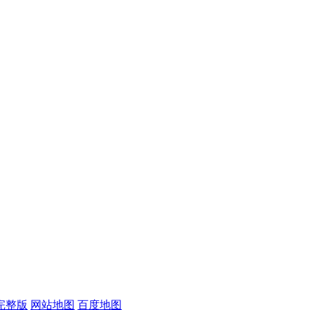
完整版
网站地图
百度地图