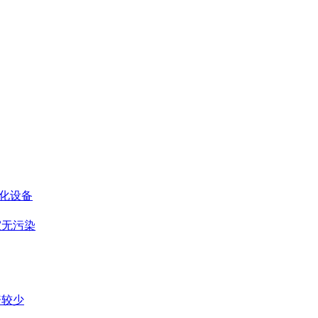
化设备
室无污染
资较少