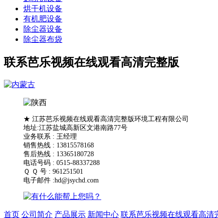
烘干机设备
有机肥设备
除尘器设备
除尘器布袋
联系芭乐视频在线观看高清完整版
★ 江苏芭乐视频在线观看高清完整版环境工程有限公司
地址:江苏盐城高新区文港南路77号
业务联系 : 王经理
销售热线 : 13815578168
售后热线 : 13365180728
电话号码 : 0515-88337288
Ｑ Ｑ 号 : 961251501
电子邮件 :hd@jsychd.com
首页
公司简介
产品展示
新闻中心
联系芭乐视频在线观看高清