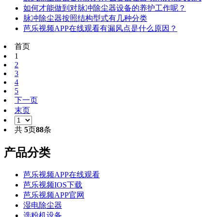
如何才能做到对脉冲除尘器设备的养护工作呢？
脉冲除尘器按照结构型式有几种分类
芭乐视频APP在线观看有漏风点是什么原因？
首页
1
2
3
4
5
下一页
末页
共
5
页
88
条
产品分类
芭乐视频APP在线观看
芭乐视频IOS下载
芭乐视频APP官网
湿电除尘器
选粉机设备